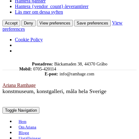
Hantera tjänster
Hantera {vendor_count}-leverantörer
Läs mer om dessa syften
View
Accept
Deny
View preferences
Save preferences
preferences
Cookie Policy
Skip
Postadress:
Bäckamaden 38, 44370 Gråbo
to
Mobil:
0705-420114
content
E-post:
info@ramhage.com
Ariana Ramhage
konstmuseum, konstgalleri, måla hela Sverige
Toggle Navigation
Hem
Om Ariana
Blogg
Utställningar