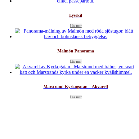
Lysekil
Läs mer
Malmön Panorama
Läs mer
Marstrand Kyrkogatan – Akvarell
Läs mer