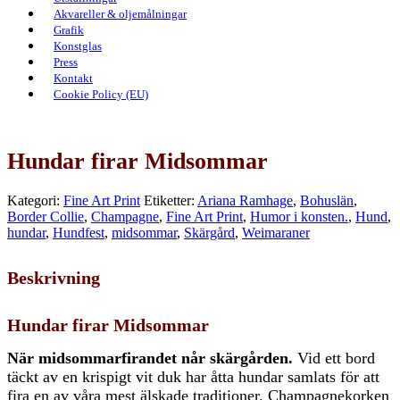
Akvareller & oljemålningar
Grafik
Konstglas
Press
Kontakt
Cookie Policy (EU)
Hundar firar Midsommar
Kategori:
Fine Art Print
Etiketter:
Ariana Ramhage
,
Bohuslän
,
Border Collie
,
Champagne
,
Fine Art Print
,
Humor i konsten.
,
Hund
,
hundar
,
Hundfest
,
midsommar
,
Skärgård
,
Weimaraner
Beskrivning
Hundar firar Midsommar
När midsommarfirandet når skärgården.
Vid ett bord
täckt av en krispigt vit duk har åtta hundar samlats för att
fira en av våra mest älskade traditioner. Champagnekorken