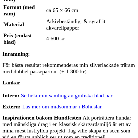
Format (med
ca 65 × 66 cm
ram)
Arkivbeständigt & syrafritt
Material
akvarellpapper
Pris (endast
4 600 kr
blad)
Inramning:
För bästa resultat rekommenderas min silverlackade träram
med dubbel passepartout (+ 1 300 kr)
Länkar
Intern:
Se hela min samling av grafiska blad här
Extern:
Läs mer om midsommar i Bohuslän
Inspirationen bakom Hundfesten
Att porträttera hundar
med mänskliga drag i en klassisk skärgårdsmiljö är ett av
mina mest lustfyllda projekt. Jag ville skapa en scen som
vid en första anblick ser ut som en traditionell