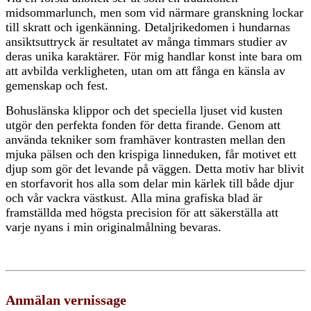
midsommarlunch, men som vid närmare granskning lockar
till skratt och igenkänning. Detaljrikedomen i hundarnas
ansiktsuttryck är resultatet av många timmars studier av
deras unika karaktärer. För mig handlar konst inte bara om
att avbilda verkligheten, utan om att fånga en känsla av
gemenskap och fest.
Bohuslänska klippor och det speciella ljuset vid kusten
utgör den perfekta fonden för detta firande. Genom att
använda tekniker som framhäver kontrasten mellan den
mjuka pälsen och den krispiga linneduken, får motivet ett
djup som gör det levande på väggen. Detta motiv har blivit
en storfavorit hos alla som delar min kärlek till både djur
och vår vackra västkust. Alla mina grafiska blad är
framställda med högsta precision för att säkerställa att
varje nyans i min originalmålning bevaras.
Anmälan vernissage