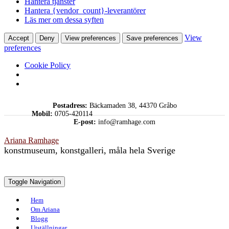
Hantera tjänster
Hantera {vendor_count}-leverantörer
Läs mer om dessa syften
View
Accept
Deny
View preferences
Save preferences
preferences
Cookie Policy
Skip
Postadress:
Bäckamaden 38, 44370 Gråbo
to
Mobil:
0705-420114
content
E-post:
info@ramhage.com
Ariana Ramhage
konstmuseum, konstgalleri, måla hela Sverige
Toggle Navigation
Hem
Om Ariana
Blogg
Utställningar