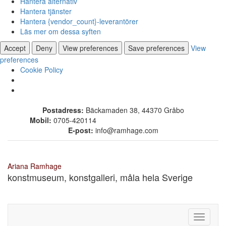
Hantera alternativ
Hantera tjänster
Hantera {vendor_count}-leverantörer
Läs mer om dessa syften
Accept
Deny
View preferences
Save preferences
View
preferences
Cookie Policy
Skip
Postadress:
Bäckamaden 38, 44370 Gråbo
to
Mobil:
0705-420114
content
E-post:
info@ramhage.com
Ariana Ramhage
konstmuseum, konstgalleri, måla hela Sverige
Toggle