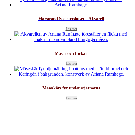
Marstrand Societetshuset – Akvarell
Läs mer
Måsar och flickan
Läs mer
Måseskärs fyr under stjärnorna
Läs mer