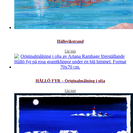
Hällevikstrand
Läs mer
HÅLLÖ FYR – Originalmålning i olja
Läs mer