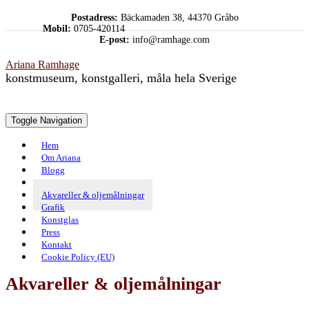
Skip
Postadress:
Bäckamaden 38, 44370 Gråbo
to
Mobil:
0705-420114
content
E-post:
info@ramhage.com
Ariana Ramhage
konstmuseum, konstgalleri, måla hela Sverige
Toggle Navigation
Hem
Om Ariana
Blogg
Utställningar
Akvareller & oljemålningar
Grafik
Konstglas
Press
Kontakt
Cookie Policy (EU)
Akvareller & oljemålningar