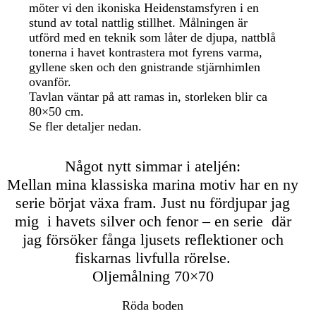
möter vi den ikoniska Heidenstamsfyren i en
stund av total nattlig stillhet. Målningen är
utförd med en teknik som låter de djupa, nattblå
tonerna i havet kontrastera mot fyrens varma,
gyllene sken och den gnistrande stjärnhimlen
ovanför.
Tavlan väntar på att ramas in, storleken blir ca
80×50 cm.
Se fler detaljer nedan.
Något nytt simmar i ateljén:
Mellan mina klassiska marina motiv har en ny
serie börjat växa fram. Just nu fördjupar jag
mig i havets silver och fenor – en serie där
jag försöker fånga ljusets reflektioner och
fiskarnas livfulla rörelse.
Oljemålning 70×70
Röda boden