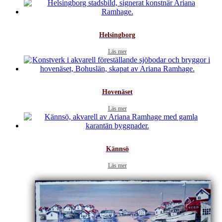
Helsingborg
Läs mer
Hovenäset
Läs mer
Kännsö
Läs mer