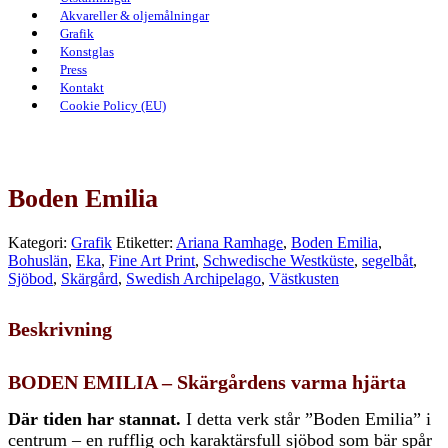
Akvareller & oljemålningar
Grafik
Konstglas
Press
Kontakt
Cookie Policy (EU)
Boden Emilia
Kategori:
Grafik
Etiketter:
Ariana Ramhage
,
Boden Emilia
,
Bohuslän
,
Eka
,
Fine Art Print
,
Schwedische Westküste
,
segelbåt
,
Sjöbod
,
Skärgård
,
Swedish Archipelago
,
Västkusten
Beskrivning
BODEN EMILIA – Skärgårdens varma hjärta
Där tiden har stannat.
I detta verk står ”Boden Emilia” i
centrum – en rufflig och karaktärsfull sjöbod som bär spår