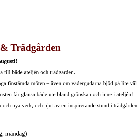
n & Trädgården
augusti!
 till både ateljén och trädgården.
nga finstämda möten – även om vädergudarna bjöd på lite väl m
sten får glänsa både ute bland grönskan och inne i ateljén!
p och nya verk, och njut av en inspirerande stund i trädgården
ag, måndag)