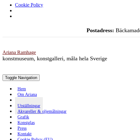
Cookie Policy
Skip
Postadress:
Bäckamade
to
content
Ariana Ramhage
konstmuseum, konstgalleri, måla hela Sverige
Toggle Navigation
Hem
Om Ariana
Blogg
Utställningar
Akvareller & oljemålningar
Grafik
Konstglas
Press
Kontakt
Cookie Policy (EU)