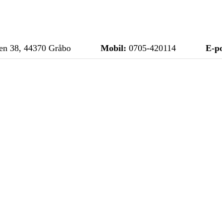
n 38, 44370 Gråbo
Mobil:
0705-420114
E-po