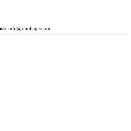
st:
info@ramhage.com