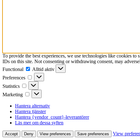
To provide the best experiences, we use technologies like cookies to 
IDs on this site. Not consenting or withdrawing consent, may adversely
Functional
Functional
Alltid aktiv
Preferences
Preferences
Statistics
Statistics
Marketing
Marketing
Hantera alternativ
Hantera tjänster
Hantera {vendor_count}-leverantörer
Läs mer om dessa syften
View prefere
Accept
Deny
View preferences
Save preferences