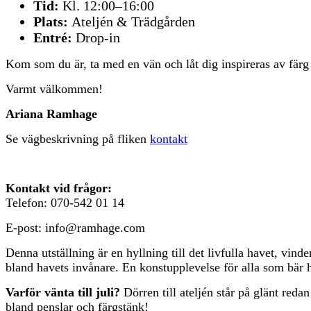
Tid:
Kl. 12:00–16:00
Plats:
Ateljén & Trädgården
Entré:
Drop-in
Kom som du är, ta med en vän och låt dig inspireras av fär
Varmt välkommen!
Ariana Ramhage
Se vägbeskrivning på fliken
kontakt
Kontakt vid frågor:
Telefon: 070-542 01 14
E-post: info@ramhage.com
Denna utställning är en hyllning till det livfulla havet, vin
bland havets invånare. En konstupplevelse för alla som bär ha
Varför vänta till juli?
Dörren till ateljén står på glänt redan
bland penslar och färgstänk!