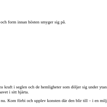
g och form innan hösten smyger sig på.
dens kraft i seglen och de hemligheter som döljer sig under yta
vet i sitt hjärta.
 nu. Kom förbi och upplev konsten där den blir till – i en miljö