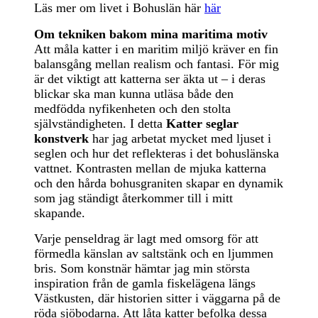
Läs mer om livet i Bohuslän här
här
Om tekniken bakom mina maritima motiv
Att måla katter i en maritim miljö kräver en fin
balansgång mellan realism och fantasi. För mig
är det viktigt att katterna ser äkta ut – i deras
blickar ska man kunna utläsa både den
medfödda nyfikenheten och den stolta
självständigheten. I detta
Katter seglar
konstverk
har jag arbetat mycket med ljuset i
seglen och hur det reflekteras i det bohuslänska
vattnet. Kontrasten mellan de mjuka katterna
och den hårda bohusgraniten skapar en dynamik
som jag ständigt återkommer till i mitt
skapande.
Varje penseldrag är lagt med omsorg för att
förmedla känslan av saltstänk och en ljummen
bris. Som konstnär hämtar jag min största
inspiration från de gamla fiskelägena längs
Västkusten, där historien sitter i väggarna på de
röda sjöbodarna. Att låta katter befolka dessa