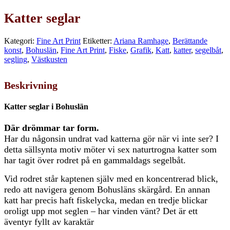
Katter seglar
Kategori:
Fine Art Print
Etiketter:
Ariana Ramhage
,
Berättande
konst
,
Bohuslän
,
Fine Art Print
,
Fiske
,
Grafik
,
Katt
,
katter
,
segelbåt
,
segling
,
Västkusten
Beskrivning
Katter seglar i Bohuslän
Där drömmar tar form.
Har du någonsin undrat vad katterna gör när vi inte ser? I
detta sällsynta motiv möter vi sex naturtrogna katter som
har tagit över rodret på en gammaldags segelbåt.
Vid rodret står kaptenen själv med en koncentrerad blick,
redo att navigera genom Bohusläns skärgård. En annan
katt har precis haft fiskelycka, medan en tredje blickar
oroligt upp mot seglen – har vinden vänt? Det är ett
äventyr fyllt av karaktär