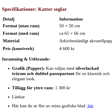
Specifikationer: Katter seglar
Detalj
Information
Format (utan ram)
50 × 50 cm
Format (med ram)
ca 65 × 66 cm
Material
Arkivbeständigt akvarellpap
Pris (konstverk)
4 600 kr
Inramning & Utförande:
Grafik (Papper):
Kan väljas med
silverlackad
träram och dubbel passepartout
för en klassisk och
elegant look.
Tillägg för yttre ram:
1 300 kr
Länkar
Här kan du se fler av mina grafiska blad
här