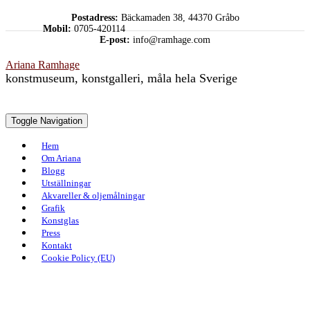
Skip
Postadress:
Bäckamaden 38, 44370 Gråbo
to
Mobil:
0705-420114
content
E-post:
info@ramhage.com
Ariana Ramhage
konstmuseum, konstgalleri, måla hela Sverige
Toggle Navigation
Hem
Om Ariana
Blogg
Utställningar
Akvareller & oljemålningar
Grafik
Konstglas
Press
Kontakt
Cookie Policy (EU)