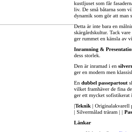
kustljuset som får fasader
liv. De små båtarna som vi
dynamik som gör att man stä
Detta är inte bara en målni
skärgårdskultur. Tack vare 
ger rummet en känsla av vi
Inramning & Presentatio
dess storlek.
Den är inramad i en
silve
ger en modern men klassis
En
dubbel passepartout
sk
vilket framhäver de fina de
ger ett mycket sofistikerat 
|
Teknik
| Originalakvarell p
| Silvermålad träram | |
Pas
Länkar