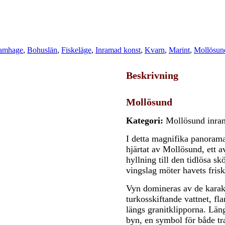
Ramhage
,
Bohuslän
,
Fiskeläge
,
Inramad konst
,
Kvarn
,
Marint
,
Mollösun
Beskrivning
Mollösund
Kategori:
Mollösund inra
I detta magnifika panorama
hjärtat av Mollösund, ett 
hyllning till den tidlösa sk
vingslag möter havets frisk
Vyn domineras av de karaktä
turkosskiftande vattnet, fl
längs granitklipporna. Län
byn, en symbol för både tra