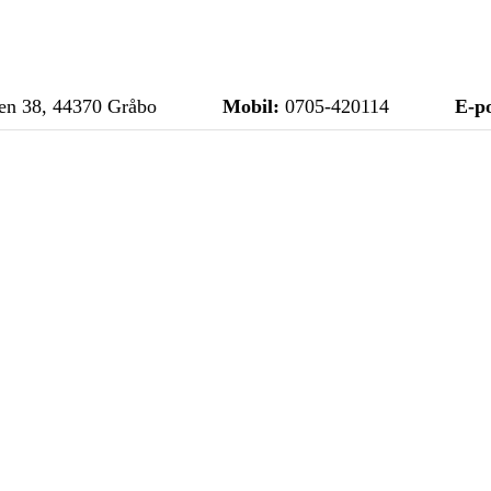
n 38, 44370 Gråbo
Mobil:
0705-420114
E-po