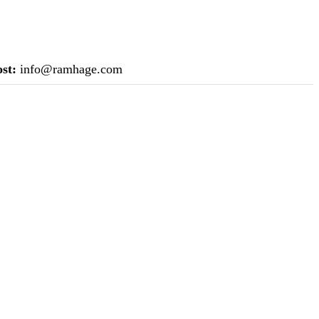
st:
info@ramhage.com