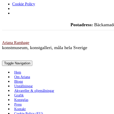
Cookie Policy
Skip
Postadress:
Bäckamade
to
content
Ariana Ramhage
konstmuseum, konstgalleri, måla hela Sverige
Toggle Navigation
Hem
Om Ariana
Blogg
Utställningar
Akvareller & oljemålningar
Grafik
Konstglas
Press
Kontakt
Cookie Policy (EU)