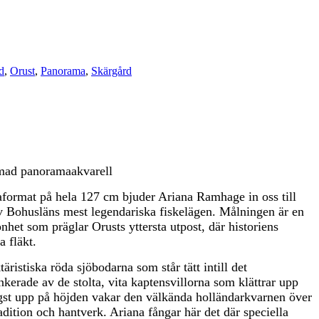
d
,
Orust
,
Panorama
,
Skärgård
mad panoramaakvarell
format på hela 127 cm bjuder Ariana Ramhage in oss till
av Bohusläns mest legendariska fiskelägen. Målningen är en
önhet som präglar Orusts yttersta utpost, där historiens
a fläkt.
ristiska röda sjöbodarna som står tätt intill det
ankerade av de stolta, vita kaptensvillorna som klättrar upp
gst upp på höjden vakar den välkända holländarkvarnen över
dition och hantverk. Ariana fångar här det där speciella