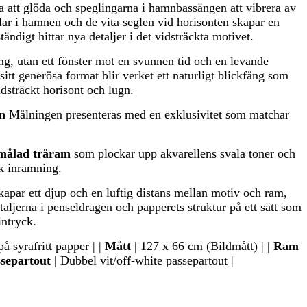
na att glöda och speglingarna i hamnbassängen att vibrera av
lar i hamnen och de vita seglen vid horisonten skapar en
ndigt hittar nya detaljer i det vidsträckta motivet.
ng, utan ett fönster mot en svunnen tid och en levande
sitt generösa format blir verket ett naturligt blickfång som
dsträckt horisont och lugn.
n
Målningen presenteras med en exklusivitet som matchar
rmålad träram
som plockar upp akvarellens svala toner och
k inramning.
apar ett djup och en luftig distans mellan motiv och ram,
taljerna i penseldragen och papperets struktur på ett sätt som
intryck.
å syrafritt papper | |
Mått
| 127 x 66 cm (Bildmått) | |
Ram
separtout
| Dubbel vit/off-white passepartout |