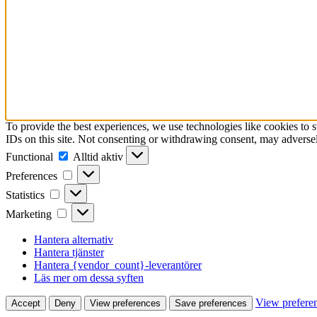
To provide the best experiences, we use technologies like cookies to 
IDs on this site. Not consenting or withdrawing consent, may adversely
Functional
Functional
Alltid aktiv
Preferences
Preferences
Statistics
Statistics
Marketing
Marketing
Hantera alternativ
Hantera tjänster
Hantera {vendor_count}-leverantörer
Läs mer om dessa syften
View prefere
Accept
Deny
View preferences
Save preferences