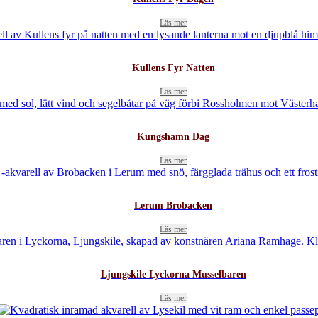
Läs mer
Kullens Fyr Natten
Läs mer
Kungshamn Dag
Läs mer
Lerum Brobacken
Läs mer
Ljungskile Lyckorna Musselbaren
Läs mer