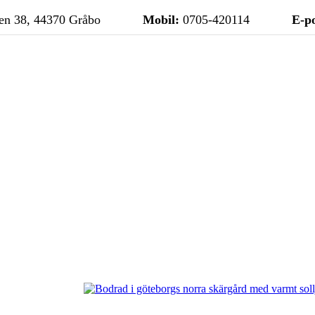
n 38, 44370 Gråbo
Mobil:
0705-420114
E-po