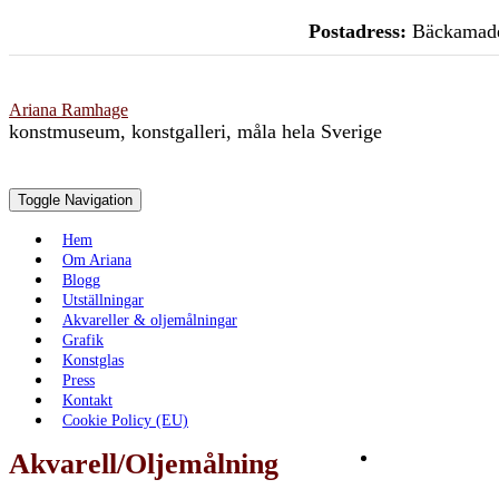
Skip
Postadress:
Bäckamade
to
content
Ariana Ramhage
konstmuseum, konstgalleri, måla hela Sverige
Toggle Navigation
Hem
Om Ariana
Blogg
Utställningar
Akvareller & oljemålningar
Grafik
Konstglas
Press
Kontakt
Cookie Policy (EU)
Akvarell/Oljemålning