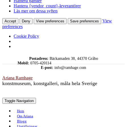
Hantera tjänster
Hantera {vendor_count}-leverantörer
Läs mer om dessa syften
View
Accept
Deny
View preferences
Save preferences
preferences
Cookie Policy
Skip
Postadress:
Bäckamaden 38, 44370 Gråbo
to
Mobil:
0705-420114
content
E-post:
info@ramhage.com
Ariana Ramhage
konstmuseum, konstgalleri, måla hela Sverige
Toggle Navigation
Hem
Om Ariana
Blogg
Utställningar