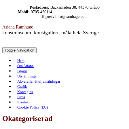
Skip
Postadress:
Bäckamaden 38, 44370 Gråbo
to
Mobil:
0705-420114
content
E-post:
info@ramhage.com
Ariana Ramhage
konstmuseum, konstgalleri, måla hela Sverige
Toggle Navigation
Hem
Om Ariana
Blogg
Utställningar
Akvareller & oljemålningar
Grafik
Konstglas
Press
Kontakt
Cookie Policy (EU)
Okategoriserad