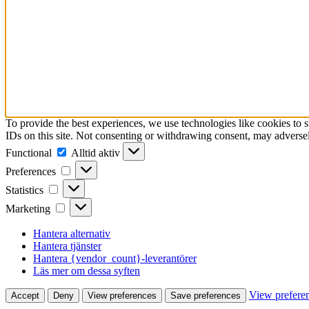
To provide the best experiences, we use technologies like cookies to 
IDs on this site. Not consenting or withdrawing consent, may adversely
Functional
Functional
Alltid aktiv
Preferences
Preferences
Statistics
Statistics
Marketing
Marketing
Hantera alternativ
Hantera tjänster
Hantera {vendor_count}-leverantörer
Läs mer om dessa syften
View prefere
Accept
Deny
View preferences
Save preferences