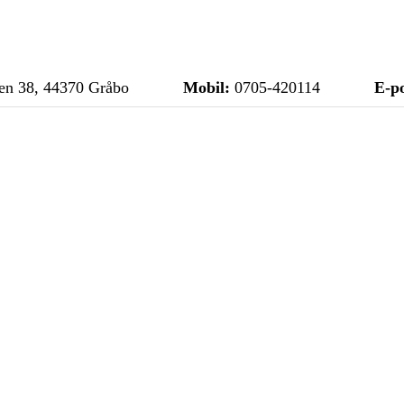
n 38, 44370 Gråbo
Mobil:
0705-420114
E-po