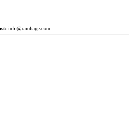
st:
info@ramhage.com