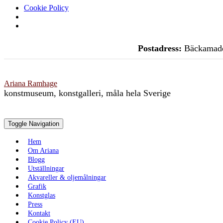
Cookie Policy
Skip
Postadress:
Bäckamade
to
content
Ariana Ramhage
konstmuseum, konstgalleri, måla hela Sverige
Toggle Navigation
Hem
Om Ariana
Blogg
Utställningar
Akvareller & oljemålningar
Grafik
Konstglas
Press
Kontakt
Cookie Policy (EU)