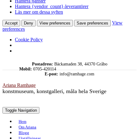
Hantera tjänster
Hantera {vendor_count}-leverantörer
Läs mer om dessa syften
View
Accept
Deny
View preferences
Save preferences
preferences
Cookie Policy
Skip
Postadress:
Bäckamaden 38, 44370 Gråbo
to
Mobil:
0705-420114
content
E-post:
info@ramhage.com
Ariana Ramhage
konstmuseum, konstgalleri, måla hela Sverige
Toggle Navigation
Hem
Om Ariana
Blogg
Utställningar