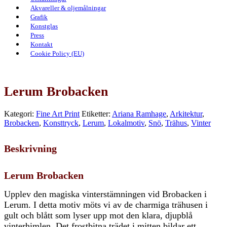
Akvareller & oljemålningar
Grafik
Konstglas
Press
Kontakt
Cookie Policy (EU)
Lerum Brobacken
Kategori:
Fine Art Print
Etiketter:
Ariana Ramhage
,
Arkitektur
,
Brobacken
,
Konsttryck
,
Lerum
,
Lokalmotiv
,
Snö
,
Trähus
,
Vinter
Beskrivning
Lerum Brobacken
Upplev den magiska vinterstämningen vid Brobacken i
Lerum. I detta motiv möts vi av de charmiga trähusen i
gult och blått som lyser upp mot den klara, djupblå
vinterhimlen. Det frostbitna trädet i mitten bildar ett