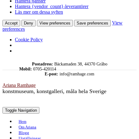
Hantera tjänster
Hantera {vendor_count}-leverantörer
Läs mer om dessa syften
View
Accept
Deny
View preferences
Save preferences
preferences
Cookie Policy
Skip
Postadress:
Bäckamaden 38, 44370 Gråbo
to
Mobil:
0705-420114
content
E-post:
info@ramhage.com
Ariana Ramhage
konstmuseum, konstgalleri, måla hela Sverige
Toggle Navigation
Hem
Om Ariana
Blogg
Utställningar