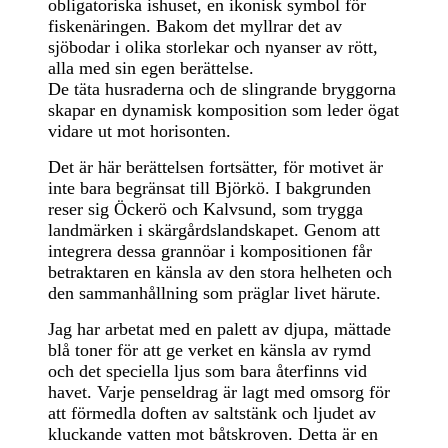
obligatoriska ishuset, en ikonisk symbol för
fiskenäringen. Bakom det myllrar det av
sjöbodar i olika storlekar och nyanser av rött,
alla med sin egen berättelse.
De täta husraderna och de slingrande bryggorna
skapar en dynamisk komposition som leder ögat
vidare ut mot horisonten.
Det är här berättelsen fortsätter, för motivet är
inte bara begränsat till Björkö. I bakgrunden
reser sig Öckerö och Kalvsund, som trygga
landmärken i skärgårdslandskapet. Genom att
integrera dessa grannöar i kompositionen får
betraktaren en känsla av den stora helheten och
den sammanhållning som präglar livet härute.
Jag har arbetat med en palett av djupa, mättade
blå toner för att ge verket en känsla av rymd
och det speciella ljus som bara återfinns vid
havet. Varje penseldrag är lagt med omsorg för
att förmedla doften av saltstänk och ljudet av
kluckande vatten mot båtskroven. Detta är en