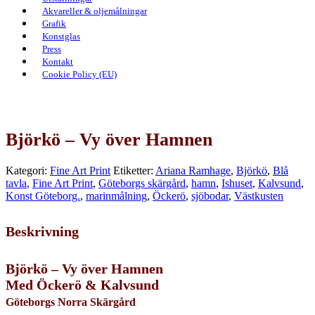
Akvareller & oljemålningar
Grafik
Konstglas
Press
Kontakt
Cookie Policy (EU)
Björkö – Vy över Hamnen
Kategori:
Fine Art Print
Etiketter:
Ariana Ramhage
,
Björkö
,
Blå
tavla
,
Fine Art Print
,
Göteborgs skärgård
,
hamn
,
Ishuset
,
Kalvsund
,
Konst Göteborg.
,
marinmålning
,
Öckerö
,
sjöbodar
,
Västkusten
Beskrivning
Björkö – Vy över Hamnen
Med Öckerö & Kalvsund
Göteborgs Norra Skärgård