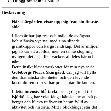
Tillägg för ram:
1 300 kr
Beskrivning
När skärgården visar upp sig från sin finaste
sida
I flera år har jag rest och målat de avlägsna
bohuslänska vyerna, med sina slipade
granitklippor och karga landskap. Det är miljöer
jag älskar att avbilda, men en tanke slog mig
nyligen: det är ju lika vackert alldeles här och
nära.
Detta insikt blev startskottet för min nya serie,
Göteborgs Norra Skärgård
, där jag vill hylla
den dramatiska skönheten och den levande
kustkulturen som vi har precis utanför knuten.
I detta
intensiv blå tavla
tar jag dig med till
Björkö. Jag har velat fånga känslan av att stå på
berget och blicka ut över en hamn fylld av
aktivitet och historia. Mitt i blickfånget står det