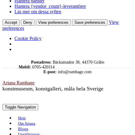
Hantera tjänster
Hantera {vendor_count}-leverantörer
Läs mer om dessa syften
View
Accept
Deny
View preferences
Save preferences
preferences
Cookie Policy
Skip
Postadress:
Bäckamaden 38, 44370 Gråbo
to
Mobil:
0705-420114
content
E-post:
info@ramhage.com
Ariana Ramhage
konstmuseum, konstgalleri, måla hela Sverige
Toggle Navigation
Hem
Om Ariana
Blogg
Utställningar