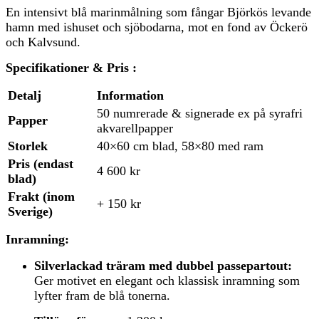
En intensivt blå marinmålning som fångar Björkös levande
hamn med ishuset och sjöbodarna, mot en fond av Öckerö
och Kalvsund.
Specifikationer & Pris :
Detalj
Information
50 numrerade & signerade ex på syrafri
Papper
akvarellpapper
Storlek
40×60 cm blad, 58×80 med ram
Pris (endast
4 600 kr
blad)
Frakt (inom
+ 150 kr
Sverige)
Inramning:
Silverlackad träram med dubbel passepartout:
Ger motivet en elegant och klassisk inramning som
lyfter fram de blå tonerna.