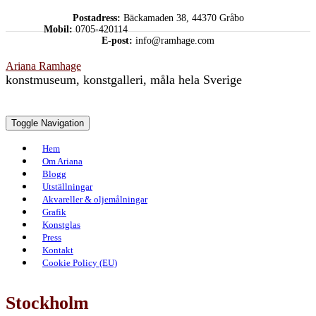
Skip
Postadress:
Bäckamaden 38, 44370 Gråbo
to
Mobil:
0705-420114
content
E-post:
info@ramhage.com
Ariana Ramhage
konstmuseum, konstgalleri, måla hela Sverige
Toggle Navigation
Hem
Om Ariana
Blogg
Utställningar
Akvareller & oljemålningar
Grafik
Konstglas
Press
Kontakt
Cookie Policy (EU)
Stockholm