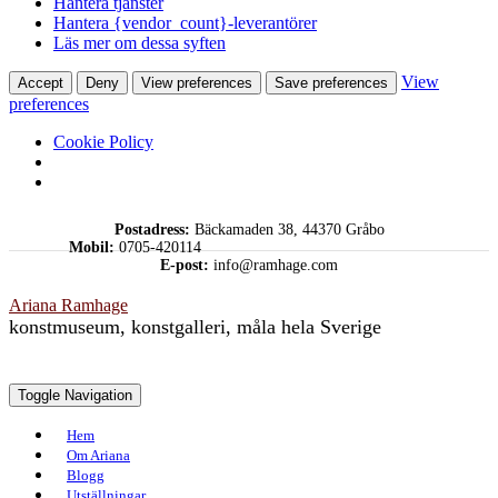
Hantera tjänster
Hantera {vendor_count}-leverantörer
Läs mer om dessa syften
View
Accept
Deny
View preferences
Save preferences
preferences
Cookie Policy
Skip
Postadress:
Bäckamaden 38, 44370 Gråbo
to
Mobil:
0705-420114
content
E-post:
info@ramhage.com
Ariana Ramhage
konstmuseum, konstgalleri, måla hela Sverige
Toggle Navigation
Hem
Om Ariana
Blogg
Utställningar