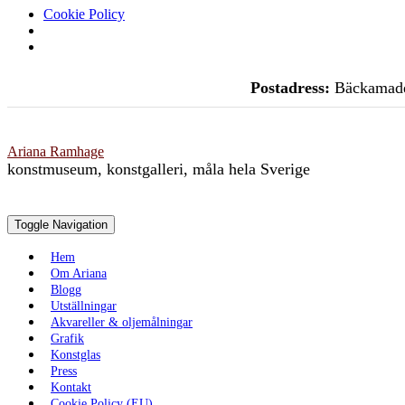
Cookie Policy
Skip
Postadress:
Bäckamade
to
content
Ariana Ramhage
konstmuseum, konstgalleri, måla hela Sverige
Toggle Navigation
Hem
Om Ariana
Blogg
Utställningar
Akvareller & oljemålningar
Grafik
Konstglas
Press
Kontakt
Cookie Policy (EU)