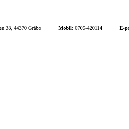
n 38, 44370 Gråbo
Mobil:
0705-420114
E-po