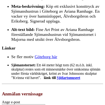
Meta-beskrivning:
Köp ett exklusivt konsttryck av
Sjömanshustrun i Göteborg av Ariana Ramhage. En
vacker vy över hamninloppet, Älvsborgsbron och
Eriksberg. Signerad upplaga.
Alt-text bild:
Fine Art Print av Ariana Ramhage
föreställande Sjömanshustrun vid Sjömanstornet i
Majorna med utsikt över Älvsborgsbron.
Länkar
Se fler motiv
Göteborg här
Sjömanstornet:
Ett 44 meter högt torn (62 m.ö.h. inkl.
skulptur) restes som ett minnesmärke över omkomna sjömän
under första världskriget, krönt av Ivar Johnssons skulptur
”Kvinna vid havet”.
länk till
Sjöfartsmuseet
Anmälan vernissage
Ange e-post