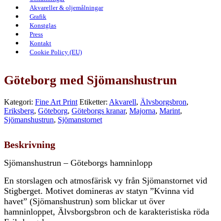
Akvareller & oljemålningar
Grafik
Konstglas
Press
Kontakt
Cookie Policy (EU)
Göteborg med Sjömanshustrun
Kategori:
Fine Art Print
Etiketter:
Akvarell
,
Älvsborgsbron
,
Eriksberg
,
Göteborg
,
Göteborgs kranar
,
Majorna
,
Marint
,
Sjömanshustrun
,
Sjömanstornet
Beskrivning
Sjömanshustrun – Göteborgs hamninlopp
En storslagen och atmosfärisk vy från Sjömanstornet vid
Stigberget. Motivet domineras av statyn ”Kvinna vid
havet” (Sjömanshustrun) som blickar ut över
hamninloppet, Älvsborgsbron och de karakteristiska röda