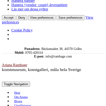
Hantera tjänster
Hantera {vendor_count}-leverantörer
Läs mer om dessa syften
View
Accept
Deny
View preferences
Save preferences
preferences
Cookie Policy
Skip
Postadress:
Bäckamaden 38, 44370 Gråbo
to
Mobil:
0705-420114
content
E-post:
info@ramhage.com
Ariana Ramhage
konstmuseum, konstgalleri, måla hela Sverige
Toggle Navigation
Hem
Om Ariana
Blogg
Utställningar