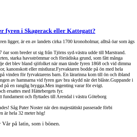
er fyren i Skagerack eller Kattegatt?
en ligger, är en av landets cirka 1700 kronoholmar, alltså öar som ägs
7 öar som breder ut sig från Tjörns syd-västra udde till Marstrand.
farten, starka havsströmmar och förrädiska grund, som fått många
lädje det blev bland sjöfolket när man tände fyren 1868 och vid dimma
or, kanonskott eller mistlurar.Fyrvaktaren bodde på ön med hela
på vinden för fyrvaktarens barn. En lärarinna kom till ön och ibland
ingen av hamnarna vid fyren gav bra skydd när det blåste.Guppande i
and på en ranglig brygga.Men ingenting varar för evigt.
ch ersattes med Hättebergets fyr.
tt fundament och flyttades till Arendal i västra Göteborg
tades! Såg Pater Noster när den majestätiskt passerade förbi
n är hela 32 meter hög!
Vår på latin, som i bönen.