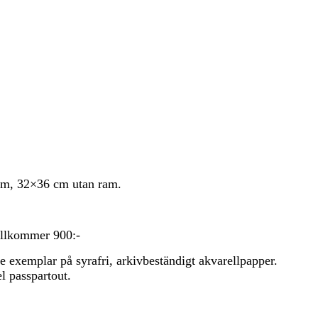
m, 32×36 cm utan ram.
illkommer 900:-
 exemplar på syrafri, arkivbeständigt akvarellpapper.
l passpartout.