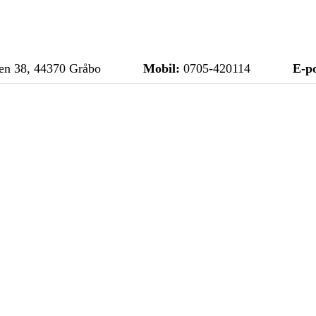
n 38, 44370 Gråbo
Mobil:
0705-420114
E-po