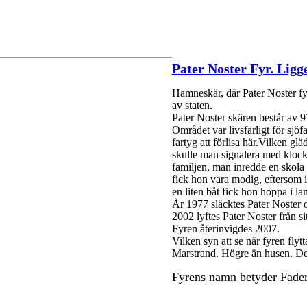
Pater Noster Fyr. Ligg
Hamneskär, där Pater Noster fyr
av staten.
Pater Noster skären består av 9
Området var livsfarligt för sjö
fartyg att förlisa här.Vilken g
skulle man signalera med klock
familjen, man inredde en skola 
fick hon vara modig, eftersom 
en liten båt fick hon hoppa i l
År 1977 släcktes Pater Noster o
2002 lyftes Pater Noster från si
Fyren återinvigdes 2007.
Vilken syn att se när fyren flyt
Marstrand. Högre än husen. De
Fyrens namn betyder Fader 