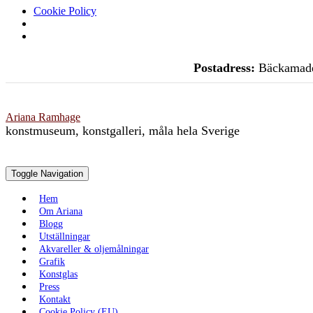
Cookie Policy
Skip
Postadress:
Bäckamade
to
content
Ariana Ramhage
konstmuseum, konstgalleri, måla hela Sverige
Toggle Navigation
Hem
Om Ariana
Blogg
Utställningar
Akvareller & oljemålningar
Grafik
Konstglas
Press
Kontakt
Cookie Policy (EU)