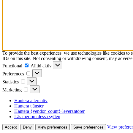
To provide the best experiences, we use technologies like cookies to 
IDs on this site. Not consenting or withdrawing consent, may adversely
Functional
Functional
Alltid aktiv
Preferences
Preferences
Statistics
Statistics
Marketing
Marketing
Hantera alternativ
Hantera tjänster
Hantera {vendor_count}-leverantörer
Läs mer om dessa syften
View prefere
Accept
Deny
View preferences
Save preferences