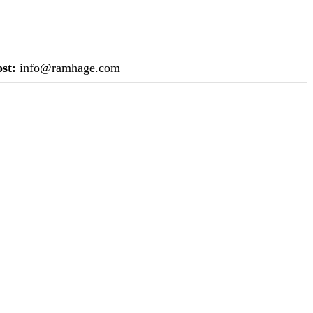
st:
info@ramhage.com