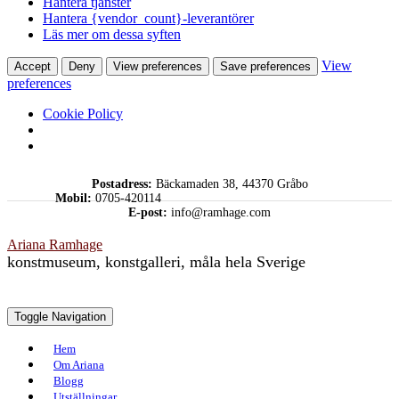
Hantera tjänster
Hantera {vendor_count}-leverantörer
Läs mer om dessa syften
View
Accept
Deny
View preferences
Save preferences
preferences
Cookie Policy
Skip
Postadress:
Bäckamaden 38, 44370 Gråbo
to
Mobil:
0705-420114
content
E-post:
info@ramhage.com
Ariana Ramhage
konstmuseum, konstgalleri, måla hela Sverige
Toggle Navigation
Hem
Om Ariana
Blogg
Utställningar