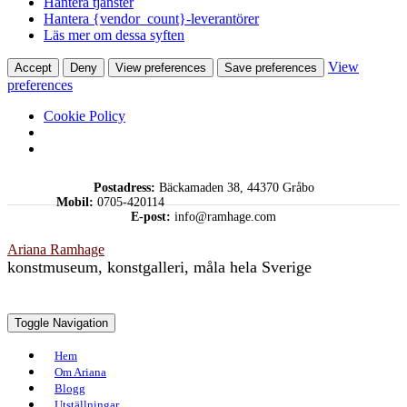
Hantera tjänster
Hantera {vendor_count}-leverantörer
Läs mer om dessa syften
View
Accept
Deny
View preferences
Save preferences
preferences
Cookie Policy
Skip
Postadress:
Bäckamaden 38, 44370 Gråbo
to
Mobil:
0705-420114
content
E-post:
info@ramhage.com
Ariana Ramhage
konstmuseum, konstgalleri, måla hela Sverige
Toggle Navigation
Hem
Om Ariana
Blogg
Utställningar