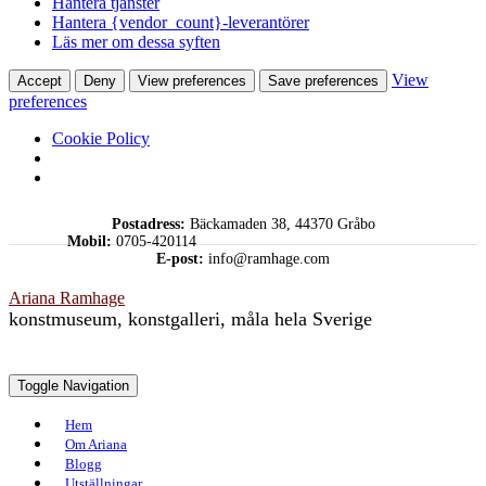
Hantera tjänster
Hantera {vendor_count}-leverantörer
Läs mer om dessa syften
View
Accept
Deny
View preferences
Save preferences
preferences
Cookie Policy
Skip
Postadress:
Bäckamaden 38, 44370 Gråbo
to
Mobil:
0705-420114
content
E-post:
info@ramhage.com
Ariana Ramhage
konstmuseum, konstgalleri, måla hela Sverige
Toggle Navigation
Hem
Om Ariana
Blogg
Utställningar