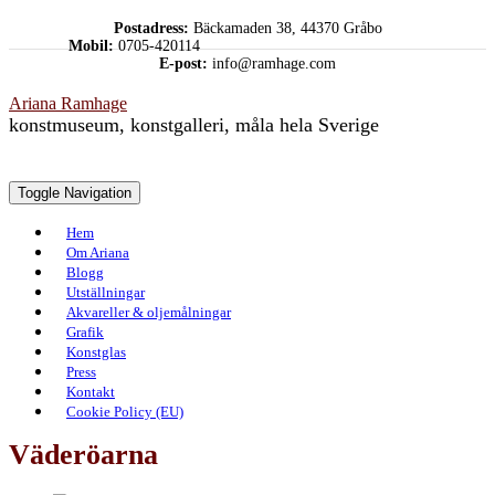
Skip
Postadress:
Bäckamaden 38, 44370 Gråbo
to
Mobil:
0705-420114
content
E-post:
info@ramhage.com
Ariana Ramhage
konstmuseum, konstgalleri, måla hela Sverige
Toggle Navigation
Hem
Om Ariana
Blogg
Utställningar
Akvareller & oljemålningar
Grafik
Konstglas
Press
Kontakt
Cookie Policy (EU)
Väderöarna