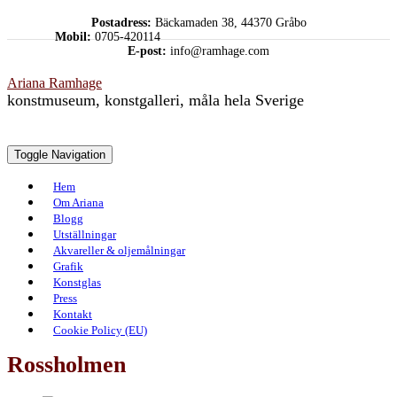
Skip
Postadress:
Bäckamaden 38, 44370 Gråbo
to
Mobil:
0705-420114
content
E-post:
info@ramhage.com
Ariana Ramhage
konstmuseum, konstgalleri, måla hela Sverige
Toggle Navigation
Hem
Om Ariana
Blogg
Utställningar
Akvareller & oljemålningar
Grafik
Konstglas
Press
Kontakt
Cookie Policy (EU)
Rossholmen