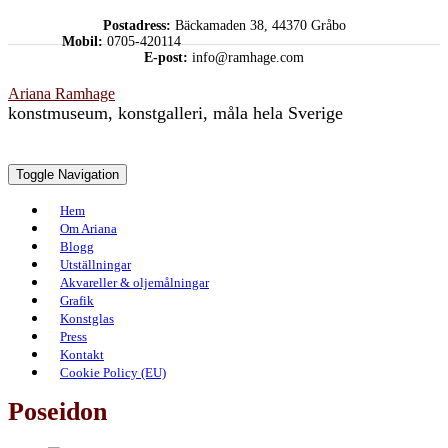
Skip
Postadress:
Bäckamaden 38, 44370 Gråbo
to
Mobil:
0705-420114
content
E-post:
info@ramhage.com
Ariana Ramhage
konstmuseum, konstgalleri, måla hela Sverige
Toggle Navigation
Hem
Om Ariana
Blogg
Utställningar
Akvareller & oljemålningar
Grafik
Konstglas
Press
Kontakt
Cookie Policy (EU)
Poseidon