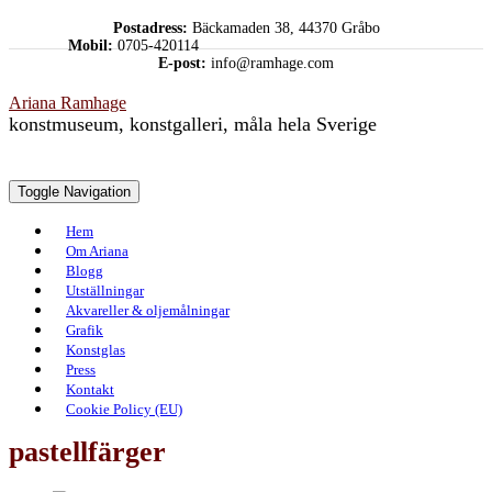
Skip
Postadress:
Bäckamaden 38, 44370 Gråbo
to
Mobil:
0705-420114
content
E-post:
info@ramhage.com
Ariana Ramhage
konstmuseum, konstgalleri, måla hela Sverige
Toggle Navigation
Hem
Om Ariana
Blogg
Utställningar
Akvareller & oljemålningar
Grafik
Konstglas
Press
Kontakt
Cookie Policy (EU)
pastellfärger