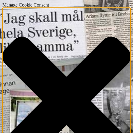
Manage Cookie Consent