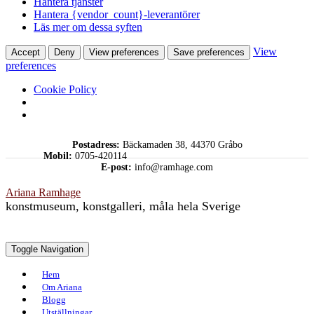
Hantera tjänster
Hantera {vendor_count}-leverantörer
Läs mer om dessa syften
View
Accept
Deny
View preferences
Save preferences
preferences
Cookie Policy
Skip
Postadress:
Bäckamaden 38, 44370 Gråbo
to
Mobil:
0705-420114
content
E-post:
info@ramhage.com
Ariana Ramhage
konstmuseum, konstgalleri, måla hela Sverige
Toggle Navigation
Hem
Om Ariana
Blogg
Utställningar